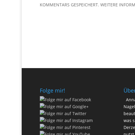
KOMMENTARS GESPEICHERT. WEITERE INFORM
Folge mir!
Übe
Anna
Nagel
beaut
was s
Derze
nutzt