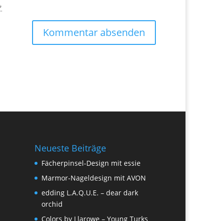
*
Neueste Beiträge
Fächerpinsel-Design mit essie
Marmor-Nageldesign mit AVON
edding L.A.Q.U.E. – dear dark
orchid
Colors by Llarowe – Young Turks