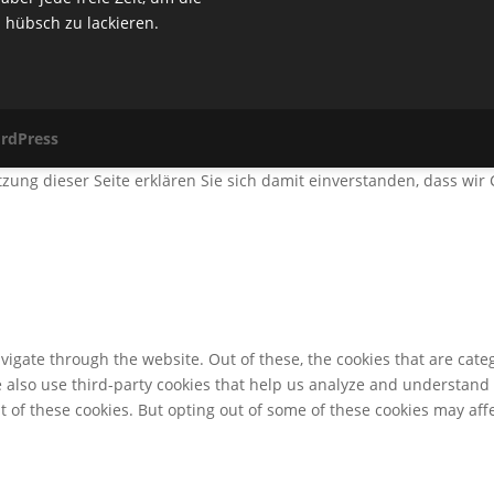
 hübsch zu lackieren.
rdPress
utzung dieser Seite erklären Sie sich damit einverstanden, dass wi
igate through the website. Out of these, the cookies that are cate
We also use third-party cookies that help us analyze and understand
t of these cookies. But opting out of some of these cookies may af