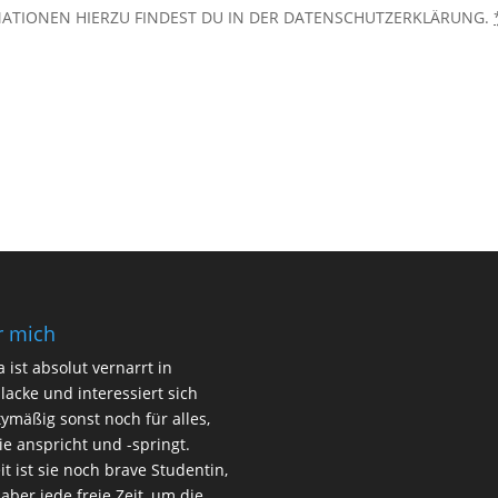
ATIONEN HIERZU FINDEST DU IN DER DATENSCHUTZERKLÄRUNG.
r mich
 ist absolut vernarrt in
lacke und interessiert sich
ymäßig sonst noch für alles,
ie anspricht und -springt.
it ist sie noch brave Studentin,
 aber jede freie Zeit, um die