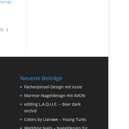
mpings
t. :)
Neueste Beiträge
Fächerpinsel-Design mit essie
Marmor-Nageldesign mit AVON
edding L.A.Q.U.E. – dear dark
orchid
Colors by Llarowe – Young Turks
Wedding Nails – Nageldesign für