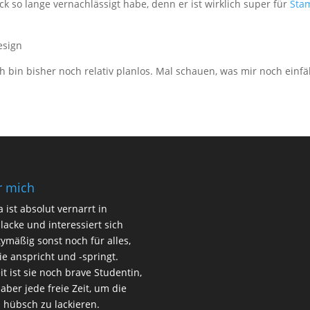
ck so lange vernachlässigt habe, denn er ist wirklich super für
Sta
 bin bisher noch relativ planlos. Mal schauen, was mir noch einfäll
r mich
 ist absolut vernarrt in
lacke und interessiert sich
ymäßig sonst noch für alles,
ie anspricht und -springt.
it ist sie noch brave Studentin,
 aber jede freie Zeit, um die
 hübsch zu lackieren.