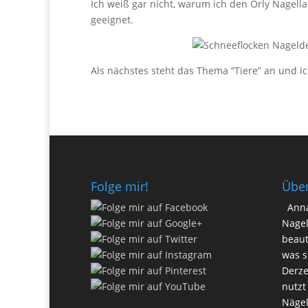
Ich weiß gar nicht, warum ich den Orly Nagella
geeignet.
Als nächstes steht das Thema “Tiere” an und ich
Folge mir!
Übe
Anna
Nagel
beaut
was s
Derze
nutzt
Nägel