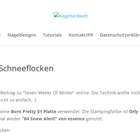
e
Nageldesigns
Tutorials
Kontakt/PR
Datenschutzerklä
 Schneeflocken
eitrag zu “Seven Weeks Of Winter” online. Die Technik wollte nich
cht so einfach. :)
meine
Born Pretty 01 Platte
verwendet. Die Stampingfarbe ist
Orly 
mal wieder
“04 Snow Alert!” von essence
genutzt.