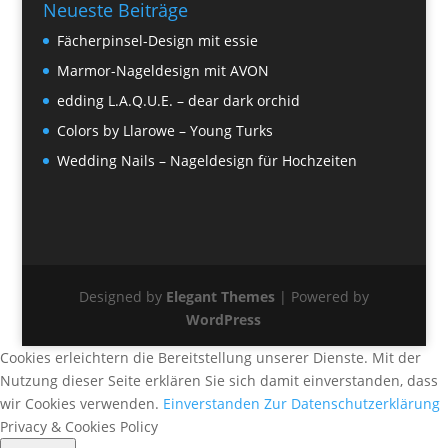
Neueste Beiträge
Fächerpinsel-Design mit essie
Marmor-Nageldesign mit AVON
edding L.A.Q.U.E. – dear dark orchid
Colors by Llarowe – Young Turks
Wedding Nails – Nageldesign für Hochzeiten
Designed by
Elegant Themes
| Powered by
WordPress
Cookies erleichtern die Bereitstellung unserer Dienste. Mit der
Nutzung dieser Seite erklären Sie sich damit einverstanden, dass
wir Cookies verwenden.
Einverstanden
Zur Datenschutzerklärung
Privacy & Cookies Policy