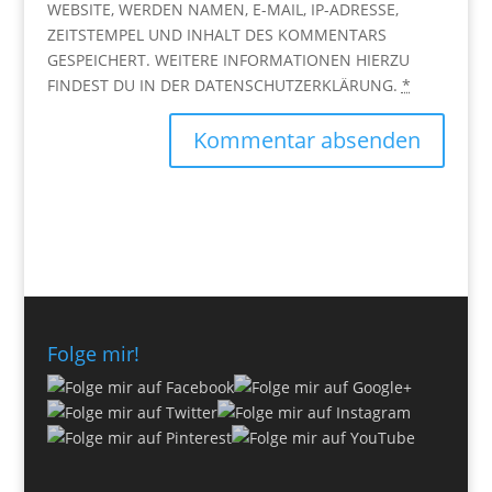
WEBSITE, WERDEN NAMEN, E-MAIL, IP-ADRESSE,
ZEITSTEMPEL UND INHALT DES KOMMENTARS
GESPEICHERT. WEITERE INFORMATIONEN HIERZU
FINDEST DU IN DER DATENSCHUTZERKLÄRUNG.
*
Folge mir!