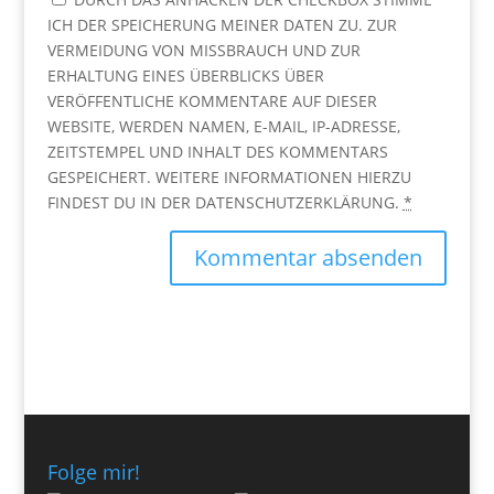
ICH DER SPEICHERUNG MEINER DATEN ZU. ZUR
VERMEIDUNG VON MISSBRAUCH UND ZUR
ERHALTUNG EINES ÜBERBLICKS ÜBER
VERÖFFENTLICHE KOMMENTARE AUF DIESER
WEBSITE, WERDEN NAMEN, E-MAIL, IP-ADRESSE,
ZEITSTEMPEL UND INHALT DES KOMMENTARS
GESPEICHERT. WEITERE INFORMATIONEN HIERZU
FINDEST DU IN DER DATENSCHUTZERKLÄRUNG.
*
Folge mir!