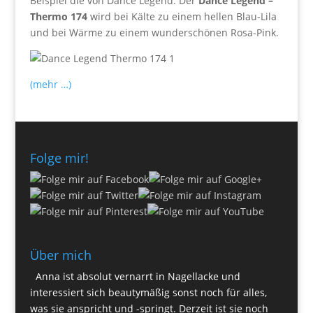
Beispiel die von Dance Legend. Der
Dance Legend –
Thermo 174
wird bei Kälte zu einem hellen Blau-Lila
und bei Wärme zu einem wunderschönen Rosa-Pink.
(mehr …)
Folge mir!
Über mich
Anna ist absolut vernarrt in Nagellacke und
interessiert sich beautymäßig sonst noch für alles,
was sie anspricht und -springt. Derzeit ist sie noch