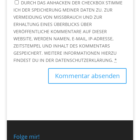
DURCH DAS ANHACKEN DER CHECKBOX STIMME
ICH DER SPEICHERUNG MEINER DATEN ZU. ZUR
VERMEIDUNG VON MISSBRAUCH UND ZUR
ERHALTUNG EINES ÜBERBLICKS ÜBER
VERÖFFENTLICHE KOMMENTARE AUF DIESER
WEBSITE, WERDEN NAMEN, E-MAIL, IP-ADRESSE,
ZEITSTEMPEL UND INHALT DES KOMMENTARS
GESPEICHERT. WEITERE INFORMATIONEN HIERZU
FINDEST DU IN DER DATENSCHUTZERKLÄRUNG.
*
Folge mir!